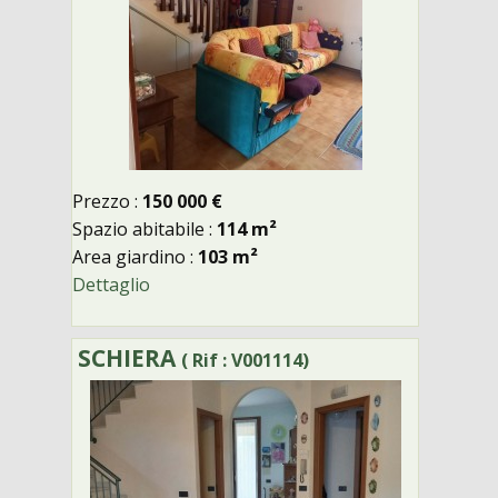
Prezzo :
150 000 €
Spazio abitabile :
114 m²
Area giardino :
103 m²
Dettaglio
SCHIERA
( Rif : V001114)