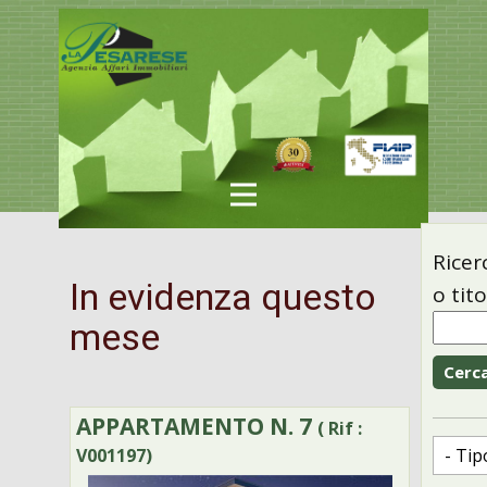
Ricer
In evidenza questo
o tit
mese
APPARTAMENTO N. 7
( Rif :
V001197)