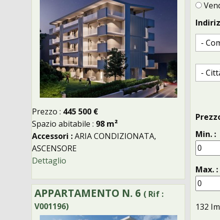
Vend
Indiriz
Prezzo :
445 500 €
Prezzo
Spazio abitabile :
98 m²
Min. :
Accessori :
ARIA CONDIZIONATA,
ASCENSORE
Dettaglio
Max. :
APPARTAMENTO N. 6
( Rif :
V001196)
132
Im