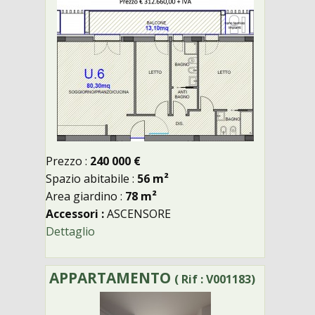
Prezzo :
240 000 €
Spazio abitabile :
56 m²
Area giardino :
78 m²
Accessori :
ASCENSORE
Dettaglio
APPARTAMENTO
( Rif : V001183)