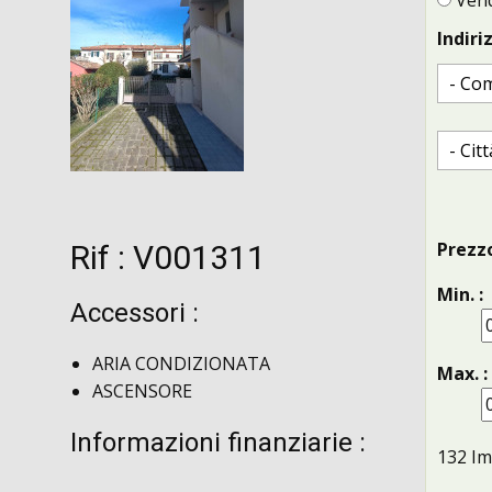
Vend
Indiriz
Prezzo
Rif : V001311
Min. :
Accessori :
ARIA CONDIZIONATA
Max. :
ASCENSORE
Informazioni finanziarie :
132
Im